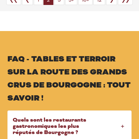
❮❮
❮
1
2
3
5+
10+
12
❯
❯❯
FAQ - TABLES ET TERROIR
SUR LA ROUTE DES GRANDS
CRUS DE BOURGOGNE : TOUT
SAVOIR !
Quels sont les restaurants
gastronomiques les plus
réputés de Bourgogne ?