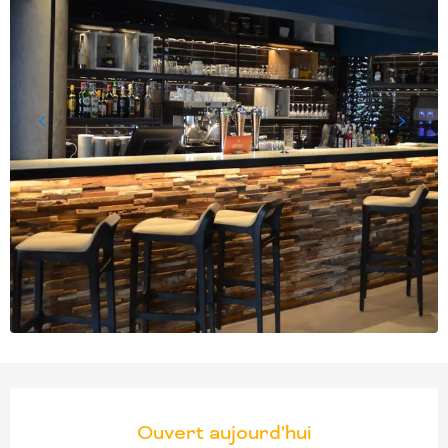
OUVERTURE ET COORD
Ouvert aujourd'hui