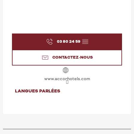
03 80 24 59
▒▒
CONTACTEZ-NOUS
www.accorhotels.com
LANGUES PARLÉES
LANGUES PARLÉES