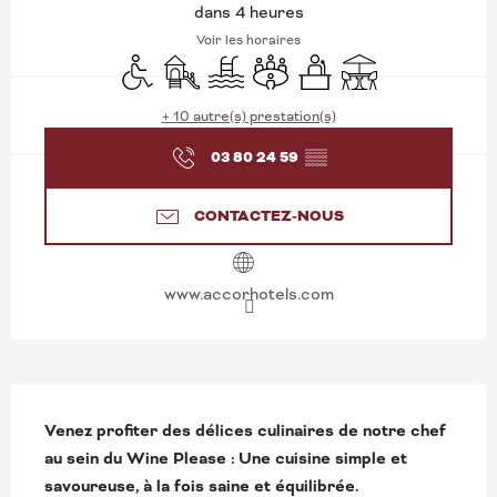
dans 4 heures
Voir les horaires
Accès handicapés
Jeux pour enfants / Espace jeux
Piscine
Salle de réunion
Séminaires
Terrasse
+ 10 autre(s) prestation(s)
03 80 24 59
▒▒
CONTACTEZ-NOUS
www.accorhotels.com
DESCRIPTION
Venez profiter des délices culinaires de notre chef 
au sein du Wine Please : Une cuisine simple et 
savoureuse, à la fois saine et équilibrée.