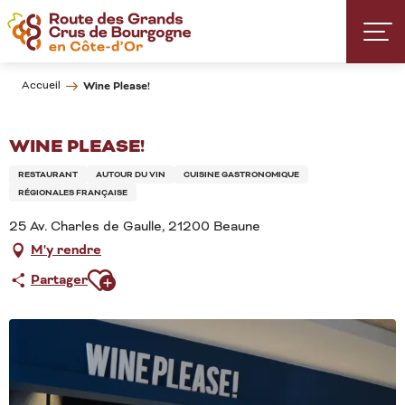
Aller
au
contenu
principal
Accueil
Wine Please!
WINE PLEASE!
RESTAURANT
AUTOUR DU VIN
CUISINE GASTRONOMIQUE
RÉGIONALES FRANÇAISE
25 Av. Charles de Gaulle, 21200 Beaune
M'y rendre
Ajouter aux favoris
Partager