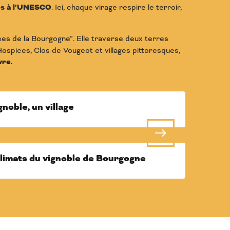
és à l’UNESCO
. Ici, chaque virage respire le terroir,
s de la Bourgogne”. Elle traverse deux terres
ospices, Clos de Vougeot et villages pittoresques,
vre.
gnoble, un village
limats du vignoble de Bourgogne