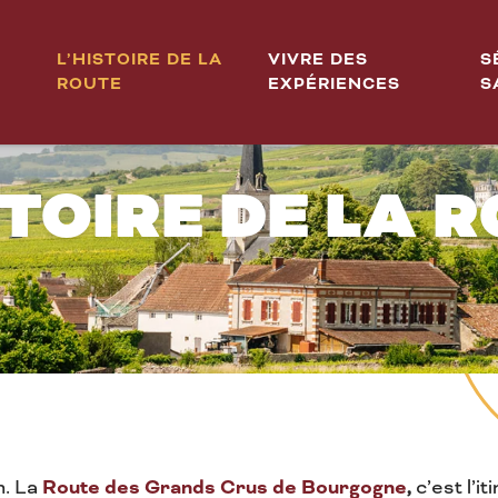
L’HISTOIRE DE LA
VIVRE DES
S
ROUTE
EXPÉRIENCES
S
PATRIMOINE, VILLAGES
STOIRE DE LA 
Route des Grands Crus de Bourgogne
,
n. La
c’est l’it