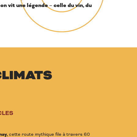
on vit une légende
celle du vin, du
,
–
CLIMATS
CLES
nay,
cette route mythique file à travers 60