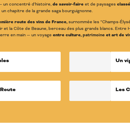
 — un concentré d’histoire,
de savoir-faire
et de paysages
class
 un chapitre de la grande saga bourguignonne.
emière route des vins de France,
surnommée les “Champs-Élysée
ir et la Côte de Beaune, berceau des plus grands blancs. Entre H
 verre en main — un voyage
entre culture,
patrimoine
et art de vi
bles
Un vi
a Route
Les C