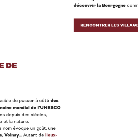
découvrir la Bourgogne
comme
RENCONTRER LES VILLAG
E DE
sible de passer à côté
des
imoine mondial de l’UNESCO
es depuis des siècles,
e et la nature.
ue nom évoque un goût, une
e, Volnay…
Autant de
lieux-