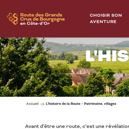
Aller
au
CHOISIR SON
contenu
AVENTURE
principal
L'HI
L’histoire de la Route – Patrimoine, villages
Accueil
Avant d’être une route, c’est une révélatio