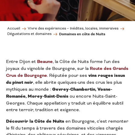
Accueil
Vivre des expériences – Inédites, locales, immersives
Dégustations et domaines
Domaines en côte de Nuits
Entre Dijon et
Beaune
, la Côte de Nuits forme l’un des
joyaux du vignoble de Bourgogne, sur la
Route des Grands
Crus de Bourgogne
. Réputée pour ses
vins rouges issus
du pinot noir
, elle abrite quelques-uns des crus les plus
mythiques au monde :
Gevrey-Chambertin, Vosne-
Romanée, Morey-Saint-Denis
ou encore Nuits-Saint-
Georges. Chaque appellation y traduit un équilibre subtil
entre terroir, tradition et exigence.
Découvrir la Côte de Nuits
en Bourgogne, c’est remonter
le fil du temps à travers des domaines viticoles chargés
d’histoire, des châteaux séculaires, et des vignerons