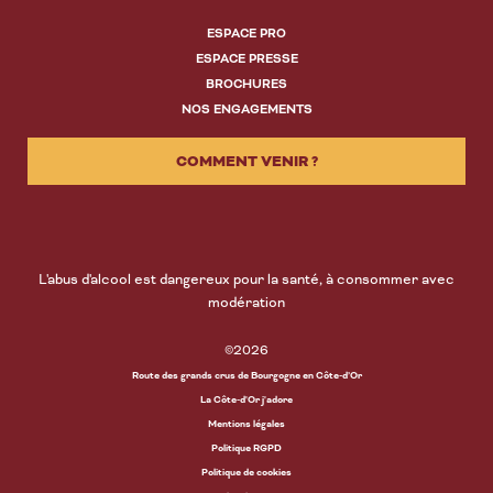
ESPACE PRO
ESPACE PRESSE
BROCHURES
NOS ENGAGEMENTS
COMMENT VENIR ?
L'abus d'alcool est dangereux pour la santé, à consommer avec
modération
©2026
Route des grands crus de Bourgogne en Côte-d’Or
La Côte-d'Or j'adore
Mentions légales
Politique RGPD
Politique de cookies