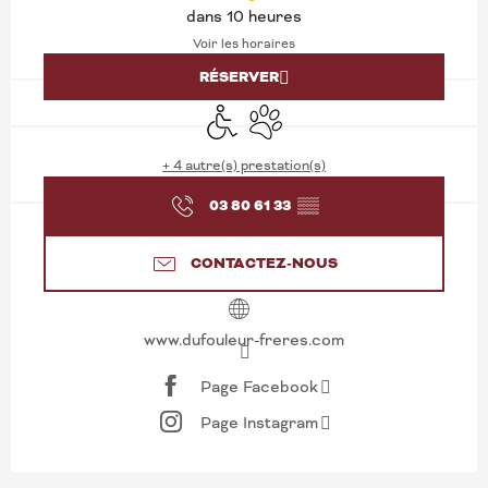
dans 10 heures
Voir les horaires
RÉSERVER
Accès handicapés
Animaux acceptés
+ 4 autre(s) prestation(s)
03 80 61 33
▒▒
CONTACTEZ-NOUS
www.dufouleur-freres.com
Page Facebook
Page Instagram