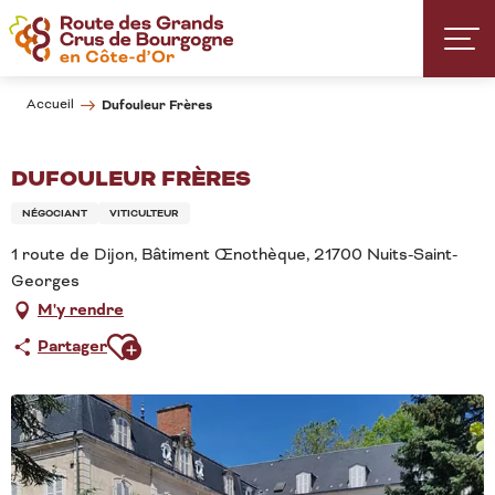
Aller
au
contenu
principal
Accueil
Dufouleur Frères
DUFOULEUR FRÈRES
NÉGOCIANT
VITICULTEUR
1 route de Dijon, Bâtiment Œnothèque, 21700 Nuits-Saint-
Georges
M'y rendre
Ajouter aux favoris
Partager