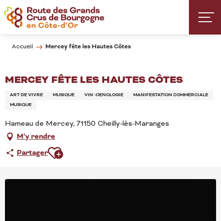
Aller
au
contenu
principal
Mercey fête les Hautes Côtes
Accueil
MERCEY FÊTE LES HAUTES CÔTES
ART DE VIVRE
MUSIQUE
VIN -OENOLOGIE
MANIFESTATION COMMERCIALE
MUSIQUE
Hameau de Mercey, 71150 Cheilly-lès-Maranges
M'y rendre
Ajouter aux favoris
Partager