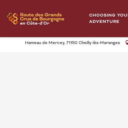
Aller
Mercey fête les Hautes Côtes
Home
au
CHOOSING YOU
contenu
ADVENTURE
MERCEY FÊTE LES H
principal
Hameau de Mercey, 71150 Cheilly-lès-Maranges