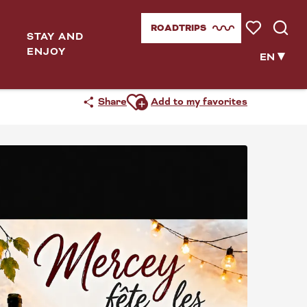
ROADTRIPS
STAY AND
Voir les favor
Searc
ENJOY
EN
Ajouter aux favoris
Share
Add to my favorites