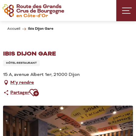
Aller
au
contenu
principal
Ibis Dijon Gare
Accueil
IBIS DIJON GARE
HÔTEL-RESTAURANT
15 A, avenue Albert 1er, 21000 Dijon
M'y rendre
Ajouter aux favoris
Partager