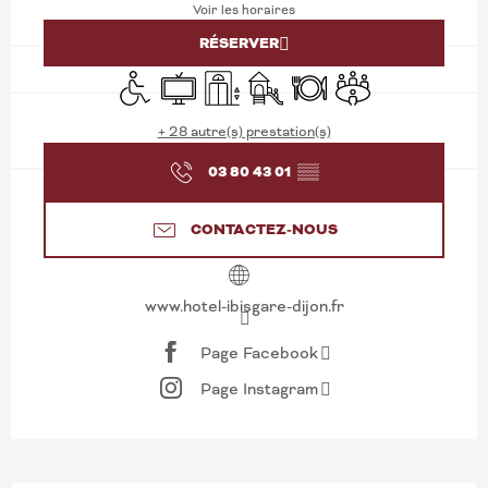
Voir les horaires
RÉSERVER
Accès handicapés
Télévision
Ascenseur
Jeux pour enfants / Espace jeu
Restaurant
Salle de réunion
+ 28 autre(s) prestation(s)
03 80 43 01
▒▒
CONTACTEZ-NOUS
www.hotel-ibisgare-dijon.fr
Page Facebook
Page Instagram