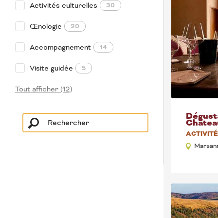
Activités culturelles
30
Œnologie
20
Accompagnement
14
Visite guidée
5
Tout afficher (12)
Dégusta
Châtea
ACTIVIT
Marsann