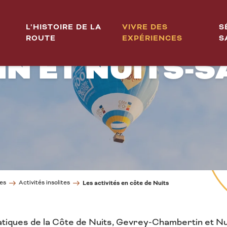
INSOLITES À 
L’HISTOIRE DE LA
VIVRE DES
S
ROUTE
EXPÉRIENCES
S
N ET NUITS-S
ves
Activités insolites
Les activités en côte de Nuits
atiques de la Côte de Nuits, Gevrey-Chambertin et Nui