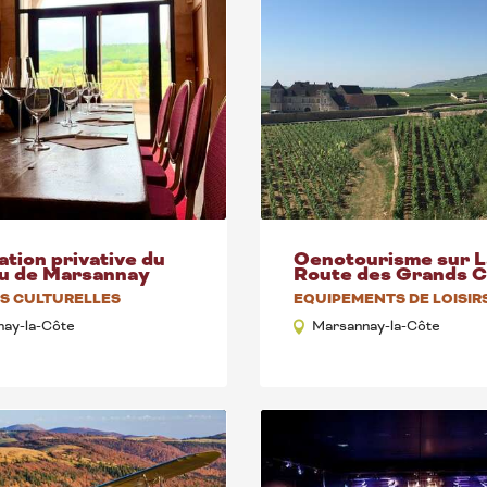
tion privative du
Oenotourisme sur L
u de Marsannay
Route des Grands 
ÉS CULTURELLES
EQUIPEMENTS DE LOISIR
ay-la-Côte
Marsannay-la-Côte