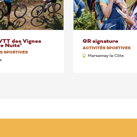
VTT des Vignes
GR signature
e Nuits"
ACTIVITÉS SPORTIVES
ÉS SPORTIVES
Marsannay-la-Côte
e