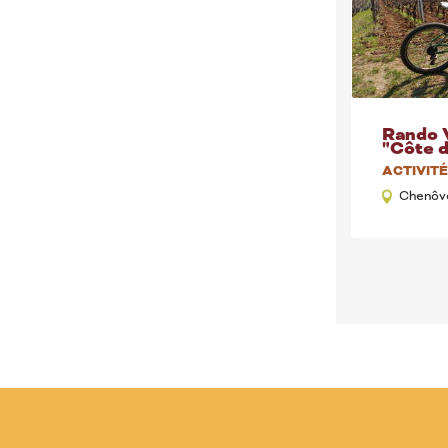
Rando 
"Côte d
ACTIVIT
Chenôv