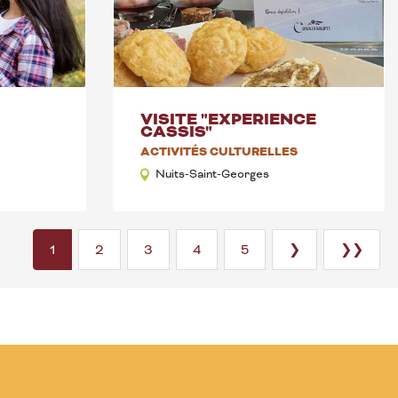
VISITE "EXPERIENCE
CASSIS"
ACTIVITÉS CULTURELLES
Nuits-Saint-Georges
1
2
3
4
5
❯
❯❯