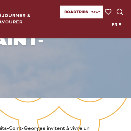
GEVREY-
ROADTRIPS
ÉJOURNER &
Voir les favor
Reche
AVOURER
FR
AINT-
ts-Saint-Georges invitent à vivre un