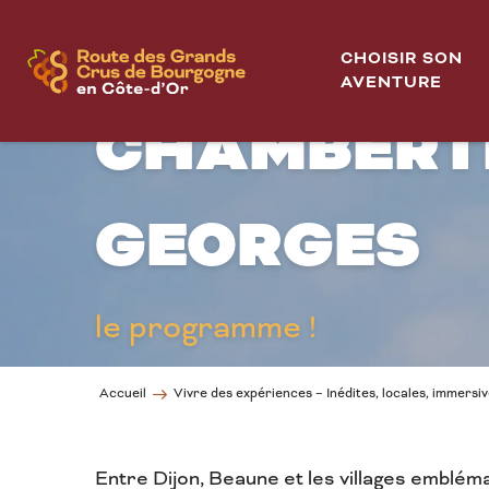
Aller
ACTIVITÉS 
au
CHOISIR SON
contenu
AVENTURE
principal
CHAMBERTI
GEORGES
le programme !
Accueil
Vivre des expériences – Inédites, locales, immersi
Entre Dijon, Beaune et les villages emblém