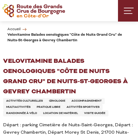
Aller
au
contenu
principal
Accueil
Velovitamine Balades oenologiques "Côte de Nuits Grand Cru" de
Nuits-St-Georges à Gevrey Chambertin
VELOVITAMINE BALADES
OENOLOGIQUES "CÔTE DE NUITS
GRAND CRU" DE NUITS-ST-GEORGES À
GEVREY CHAMBERTIN
ACTIVITÉS CULTURELLES
ŒNOLOGIE
ACCOMPAGNEMENT
MULTIACTIVITÉS
PRATIQUE LIBRE
ACTIVITÉS SPORTIVES
RANDONNÉE À VÉLO
LOCATION DE MATÉRIEL
VISITE GUIDÉE
Départ : parking Cimetière de Nuits-Saint-Georges, Départ :
Gevrey Chambertin, Départ Morey St Denis, 21700 Nuits-