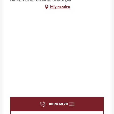
Denis, 21700 Nuits-Saint-Georges
M'y rendre
06 74 59 70
▒▒