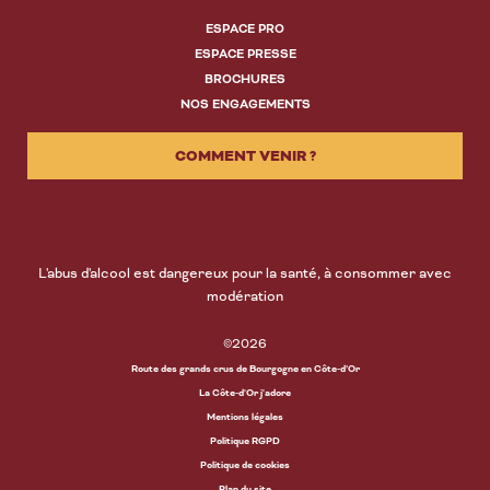
ESPACE PRO
ESPACE PRESSE
BROCHURES
NOS ENGAGEMENTS
COMMENT VENIR ?
L'abus d'alcool est dangereux pour la santé, à consommer avec
modération
©2026
Route des grands crus de Bourgogne en Côte-d’Or
La Côte-d'Or j'adore
Mentions légales
Politique RGPD
Politique de cookies
Plan du site