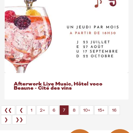
Afterwork Live Music, Hôtel voco
Beaune - Cité des vins
❮❮
❮
1
2+
6
7
8
10+
15+
16
❯
❯❯