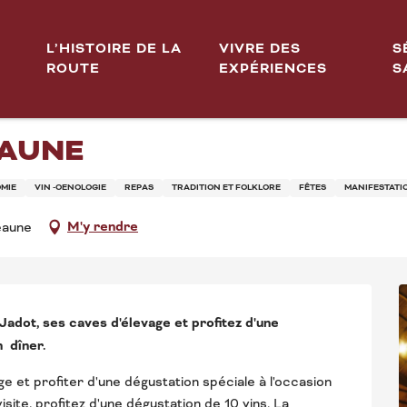
ente des Vins des Hospices de Beaune
L’HISTOIRE DE LA
VIVRE DES
S
ROUTE
EXPÉRIENCES
S
ÉE SPÉCIALE POUR LA 166È
EAUNE
MIE
VIN -OENOLOGIE
REPAS
TRADITION ET FOLKLORE
FÊTES
MANIFESTATI
M'y rendre
eaune
adot, ses caves d'élevage et profitez d'une 
  dîner.
e et profiter d'une dégustation spéciale à l'occasion 
ite, profitez d'une dégustation de 10 vins. La 