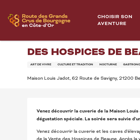
Aller
LOUIS JADOT - Soirée Spéciale pour la 166ème V
Accueil
au
CHOISIR SON
contenu
AVENTURE
Samedi 14 novembre de 18:00 à 23:00
principal
LOUIS JADOT - SOIR
DES HOSPICES DE B
ART DE VIVRE
CULTURE ET TRADITION
NOCTURNE
GASTRONO
Maison Louis Jadot, 62 Route de Savigny, 21200 B
DESCRIPTION
Venez découvrir la cuverie de la Maison Louis J
dégustation spéciale. La soirée sera suivie d'un
Venez découvrir la cuverie et les caves d'élevag
de la Vente des Hospices de Beaune. Après la vis