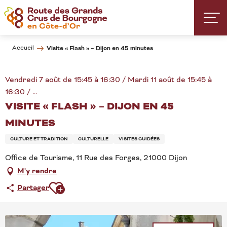
Aller
au
contenu
principal
Accueil
Visite « Flash » – Dijon en 45 minutes
Vendredi 7 août de 15:45 à 16:30 / Mardi 11 août de 15:45 à
16:30 / ...
VISITE « FLASH » – DIJON EN 45
MINUTES
CULTURE ET TRADITION
CULTURELLE
VISITES GUIDÉES
Office de Tourisme, 11 Rue des Forges, 21000 Dijon
M'y rendre
Ajouter aux favoris
Partager