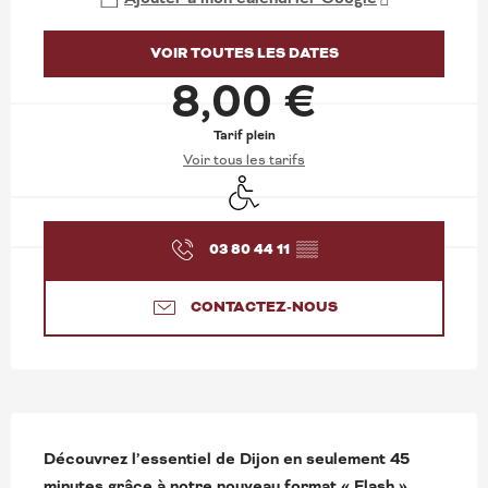
VOIR TOUTES LES DATES
8,00 €
Tarif plein
Voir tous les tarifs
Accès handicapés
03 80 44 11
▒▒
CONTACTEZ-NOUS
DESCRIPTION
Découvrez l’essentiel de Dijon en seulement 45 
minutes grâce à notre nouveau format « Flash ».