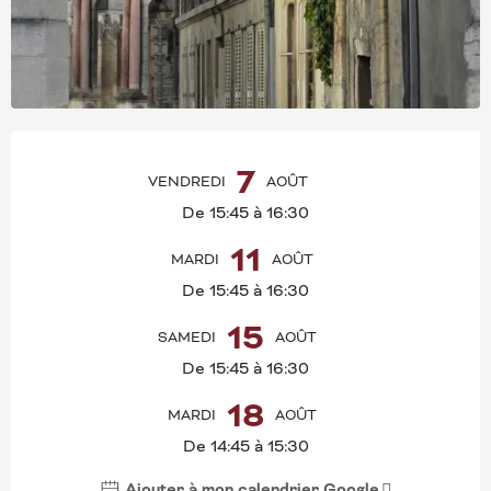
OUVERTURE ET COORD
7
VENDREDI
AOÛT
De 15:45 à 16:30
11
MARDI
AOÛT
De 15:45 à 16:30
15
SAMEDI
AOÛT
De 15:45 à 16:30
18
MARDI
AOÛT
De 14:45 à 15:30
Ajouter à mon calendrier Google