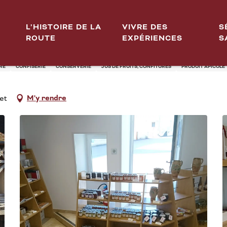
L’HISTOIRE DE LA
VIVRE DES
S
ROUTE
EXPÉRIENCES
S
RE
CONFISERIE
CONSERVERIE
JUS DE FRUITS, CONFITURES
PRODUIT APICOLE
M'y rendre
et