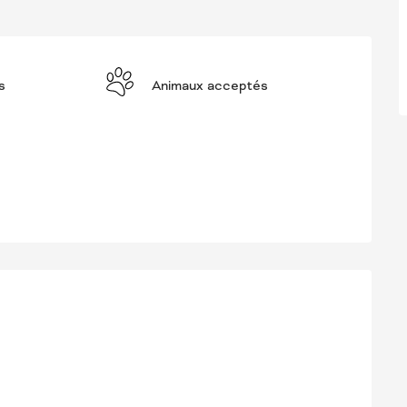
s
Animaux acceptés
STATIONS