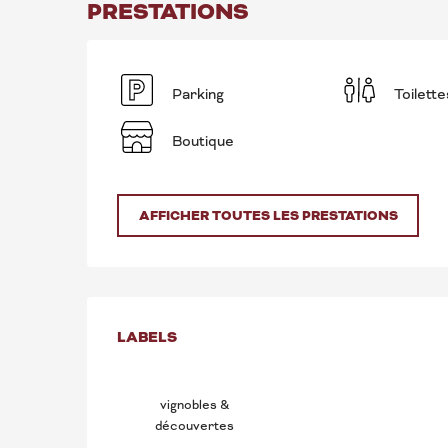
PRESTATIONS
Parking
Toilette
Boutique
AFFICHER TOUTES LES PRESTATIONS
OFFRES DE PRE
LABELS
LABELS
vignobles &
découvertes