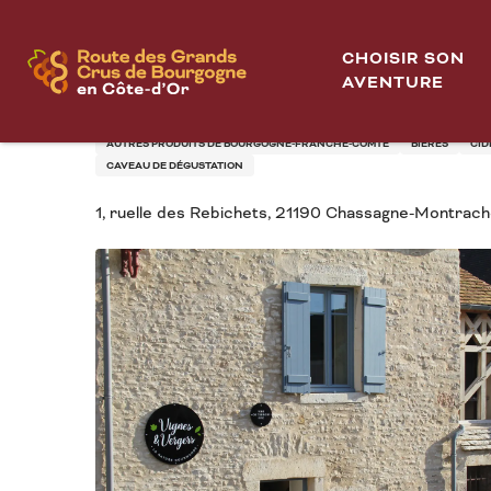
Aller
Accueil
Vignes et Vergers
au
CHOISIR SON
contenu
AVENTURE
VIGNES ET VERGERS
principal
AUTRES PRODUITS DE BOURGOGNE-FRANCHE-COMTÉ
BIÈRES
CID
CAVEAU DE DÉGUSTATION
1, ruelle des Rebichets, 21190 Chassagne-Montrach