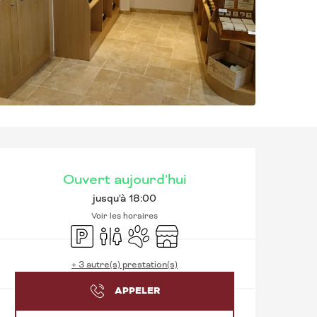
OUVERTURE ET CO
Ouvert aujourd'hui
jusqu'à 18:00
Voir les horaires
Parking
Toilettes
Animaux acceptés
Boutique
+ 3 autre(s) prestation(s)
APPELER