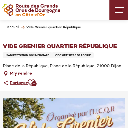
Aller
au
contenu
principal
Accueil
Vide Grenier quartier République
VIDE GRENIER QUARTIER RÉPUBLIQUE
MANIFESTATION COMMERCIALE
VIDE GRENIERS BRADERIE
Place de la République, Place de la République, 21000 Dijon
M'y rendre
Ajouter aux favoris
Partager