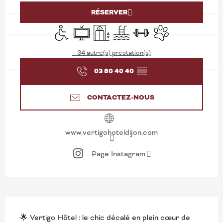
RÉSERVER
Accès handicapés
Télévision
Ascenseur
Piscine
Salle de sport
Animaux acceptés
+ 34 autre(s) prestation(s)
03 80 40 40
▒▒
CONTACTEZ-NOUS
www.vertigohoteldijon.com
Page Instagram
DESCRIPTION
🌟 Vertigo Hôtel : le chic décalé en plein cœur de 