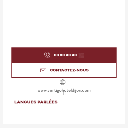
03 80 40 40
▒▒
CONTACTEZ-NOUS
www.vertigohoteldijon.com
LANGUES PARLÉES
LANGUES PARLÉES