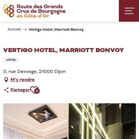
Aller
au
contenu
principal
Accueil
Vertigo Hotel, Marriott Bonvoy
VERTIGO HOTEL, MARRIOTT BONVOY
HÔTEL
3, rue Devosge, 21000 Dijon
M'y rendre
Ajouter aux favoris
Partager