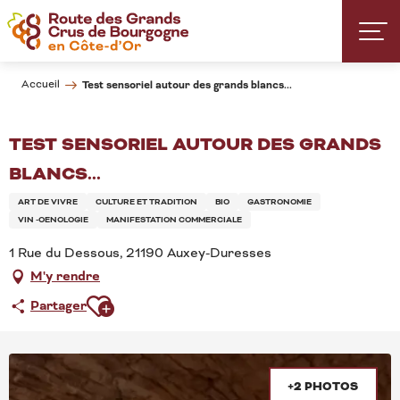
Aller
au
contenu
principal
Accueil
Test sensoriel autour des grands blancs...
TEST SENSORIEL AUTOUR DES GRANDS
BLANCS...
ART DE VIVRE
CULTURE ET TRADITION
BIO
GASTRONOMIE
VIN -OENOLOGIE
MANIFESTATION COMMERCIALE
1 Rue du Dessous, 21190 Auxey-Duresses
M'y rendre
Ajouter aux favoris
Partager
+2 PHOTOS