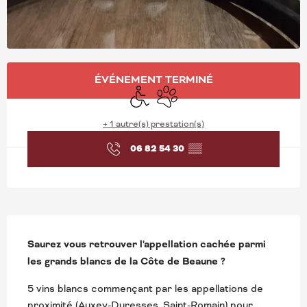
OUVERTURE ET COORD
ÉVÉNEMENT TERMINÉ
Accès handicapés
Animaux acceptés
+ 1 autre(s) prestation(s)
06 82 54 30
▒▒
DESCRIPTION
Saurez vous retrouver l'appellation cachée parmi 
les grands blancs de la Côte de Beaune ?
5 vins blancs commençant par les appellations de 
proximité (Auxey-Duresses, Saint-Romain) pour 