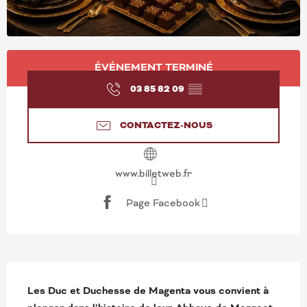
OUVERTURE ET COORD
ÉVÉNEMENT TERMINÉ
03 85 82 09
▒▒
CONTACTEZ-NOUS
www.billetweb.fr
Page Facebook
DESCRIPTION
Les Duc et Duchesse de Magenta vous convient à 