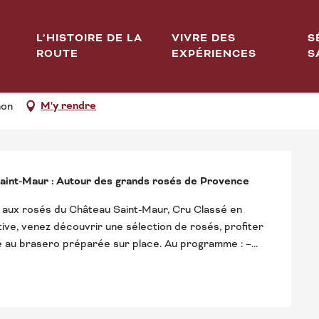
t-Maur
L’HISTOIRE DE LA
VIVRE DES
S
ROUTE
EXPÉRIENCES
S
ANDS BOURGOGNES X CHÂ
M'y rendre
hon
int-Maur : Autour des grands rosés de Provence
 aux rosés du Château Saint-Maur, Cru Classé en 
ve, venez découvrir une sélection de rosés, profiter 
 au brasero préparée sur place. Au programme : –...