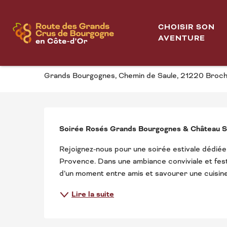
Aller
Accueil
Soirée Rosés | Grands Bourgognes x Château Sain
au
CHOISIR SON
contenu
AVENTURE
SOIRÉE ROSÉS | GR
principal
Grands Bourgognes, Chemin de Saule, 21220 Broc
DESCRIPTION
Soirée Rosés Grands Bourgognes & Château Sa
Rejoignez-nous pour une soirée estivale dédiée
Provence. Dans une ambiance conviviale et festi
d’un moment entre amis et savourer une cuisine
Lire la suite