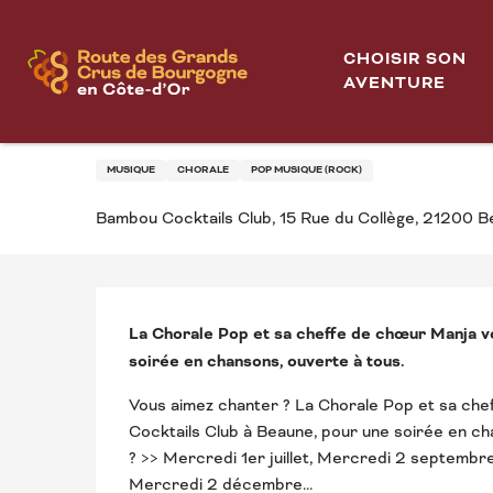
Aller
Soirée chorale participative au Bambou à Beaune
Accueil
au
CHOISIR SON
contenu
AVENTURE
Mercredi 2 septembre de 19:30 à 21:30 / Mercredi 7
principal
SOIRÉE CHORALE PA
MUSIQUE
CHORALE
POP MUSIQUE (ROCK)
Bambou Cocktails Club, 15 Rue du Collège, 21200 
DESCRIPTION
La Chorale Pop et sa cheffe de chœur Manja v
soirée en chansons, ouverte à tous.
Vous aimez chanter ? La Chorale Pop et sa che
Cocktails Club à Beaune, pour une soirée en ch
? >> Mercredi 1er juillet, Mercredi 2 septembr
Mercredi 2 décembre...