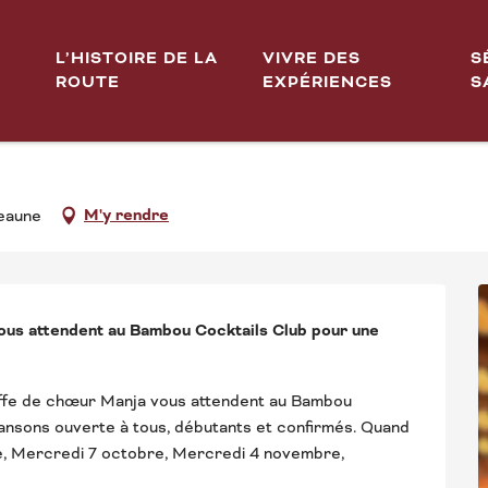
L’HISTOIRE DE LA
VIVRE DES
S
ROUTE
EXPÉRIENCES
S
 octobre de 19:30 à 21:30 / ...
RTICIPATIVE AU BAMBOU 
M'y rendre
Beaune
ous attendent au Bambou Cocktails Club pour une 
ffe de chœur Manja vous attendent au Bambou 
ansons ouverte à tous, débutants et confirmés. Quand 
e, Mercredi 7 octobre, Mercredi 4 novembre, 