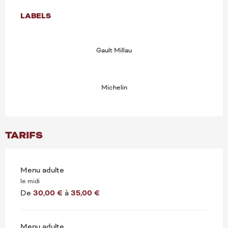
OFFRES DE PRESTATION
LABELS
LABELS
Gault Millau
Michelin
TARIFS
Menu adulte
le midi
De
30,00 €
à
35,00 €
Menu adulte