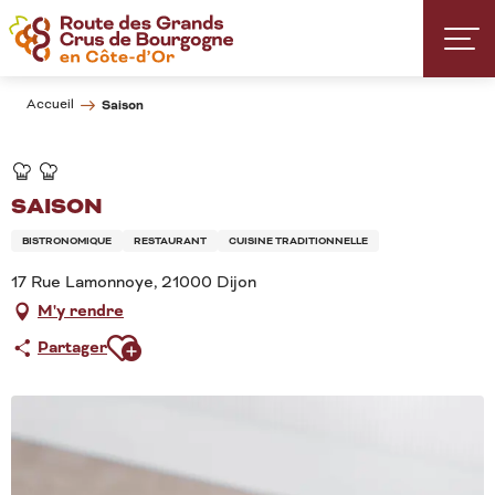
Aller
au
contenu
principal
Accueil
Saison
SAISON
BISTRONOMIQUE
RESTAURANT
CUISINE TRADITIONNELLE
17 Rue Lamonnoye, 21000 Dijon
M'y rendre
Ajouter aux favoris
Partager