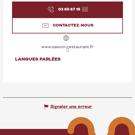
03 65 67 15
▒▒
CONTACTEZ-NOUS
www.saison-restaurant.fr
LANGUES PARLÉES
LANGUES PARLÉES
Signaler une erreur