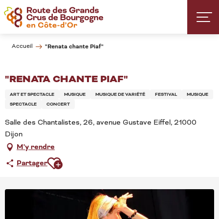
Aller
au
contenu
principal
Accueil
"Renata chante Piaf"
"RENATA CHANTE PIAF"
ART ET SPECTACLE
MUSIQUE
MUSIQUE DE VARIÉTÉ
FESTIVAL
MUSIQUE
SPECTACLE
CONCERT
Salle des Chantalistes, 26, avenue Gustave Eiffel, 21000
Dijon
M'y rendre
Ajouter aux favoris
Partager