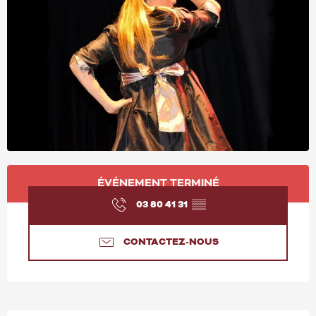
OUVERTURE ET COORD
ÉVÉNEMENT TERMINÉ
03 80 41 31
▒▒
CONTACTEZ-NOUS