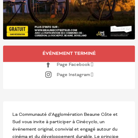
OUVERTURE ET COORD
ÉVÉNEMENT TERMINÉ
Page Facebook
Page Instagram
DESCRIPTION
La Communauté d’Agglomération Beaune Côte et 
Sud vous invite à participer à Cinécyclo, un 
événement original, convivial et engagé autour du 
cinéma et du développement durable. Le principe 