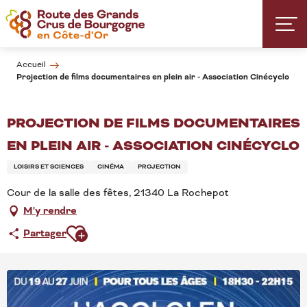
Aller
au
contenu
principal
Accueil
Projection de films documentaires en plein air - Association Cinécyclo
PROJECTION DE FILMS DOCUMENTAIRES
EN PLEIN AIR - ASSOCIATION CINÉCYCLO
LOISIRS ET SCIENCES
CINÉMA
PROJECTION
Cour de la salle des fêtes, 21340 La Rochepot
M'y rendre
Ajouter aux favoris
Partager