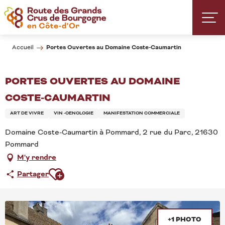
Aller
au
contenu
principal
Portes Ouvertes au Domaine Coste-Caumartin
Accueil
PORTES OUVERTES AU DOMAINE
COSTE-CAUMARTIN
ART DE VIVRE
VIN -OENOLOGIE
MANIFESTATION COMMERCIALE
Domaine Coste-Caumartin à Pommard, 2 rue du Parc, 21630
Pommard
M'y rendre
Ajouter aux favoris
Partager
+1 PHOTO