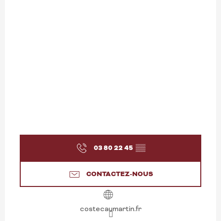
03 80 22 45
▒▒
CONTACTEZ-NOUS
costecaumartin.fr