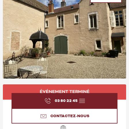
OUVERTURE ET COORD
ÉVÉNEMENT TERMINÉ
03 80 22 45
▒▒
CONTACTEZ-NOUS