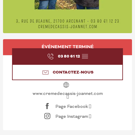
OUVERTURE ET COORD
ÉVÉNEMENT TERMINÉ
03 80 61 12
▒▒
CONTACTEZ-NOUS
www.cremedecassis-joannet.com
Page Facebook
Page Instagram