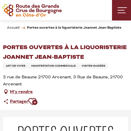
Aller
au
contenu
principal
Portes ouvertes à la liquoristerie Joannet Jean-Baptiste
Accueil
PORTES OUVERTES À LA LIQUORISTERIE
JOANNET JEAN-BAPTISTE
ART DE VIVRE
MANIFESTATION COMMERCIALE
VISITES GUIDÉES
3 rue de Beaune 21700 Arcenant, 3 Rue de Beaune, 21700
Arcenant
M'y rendre
Ajouter aux favoris
Partager