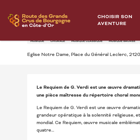
Aller
Accueil
Opus71 présente le Requiem de Giuseppe Verdi
au
CHOISIR SON
contenu
AVENTURE
OPUS71 PRÉSENTE LE
principal
MUSIQUE
CHORALE
MUSIQUE CLASSIQUE
MUSIQUE SACRÉE
Eglise Notre Dame, Place du Général Leclerc, 212
DESCRIPTION
Le Requiem de G. Verdi est une œuvre dramatiq
une pièce maîtresse du répertoire choral mond
Le Requiem de G. Verdi est une œuvre dramatiqu
grandeur opératique à la solennité religieuse, 
mondial. Ce Requiem, œuvre musicale embléma
quatre...