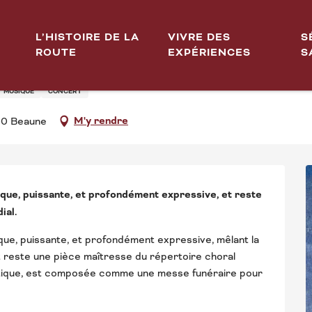
L’HISTOIRE DE LA
VIVRE DES
S
ROUTE
EXPÉRIENCES
S
 REQUIEM DE GIUSEPPE VE
MUSIQUE
CONCERT
M'y rendre
00 Beaune
ue, puissante, et profondément expressive, et reste 
ial.
e, puissante, et profondément expressive, mêlant la 
et reste une pièce maîtresse du répertoire choral 
tique, est composée comme une messe funéraire pour 