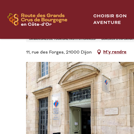
Aller
Office de Tourisme de Dijon Métropole - Forges
Accueil
au
CHOISIR SON
contenu
AVENTURE
OFFICE DE TOURISME
principal
ORGANISMES DE TOURISME INSTITUTIONNELS
BUREAUX D’INFORMAT
M'y rendre
11, rue des Forges, 21000 Dijon