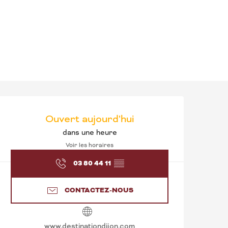
OUVERTURE ET CO
Ouvert aujourd'hui
dans une heure
Voir les horaires
03 80 44 11
▒▒
CONTACTEZ-NOUS
www.destinationdijon.com