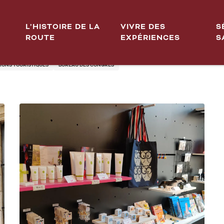
L’HISTOIRE DE LA
VIVRE DES
S
ROUTE
EXPÉRIENCES
S
 DE DIJON MÉTROPOLE - 
IONS TOURISTIQUES
BUREAU DES CONGRÈS