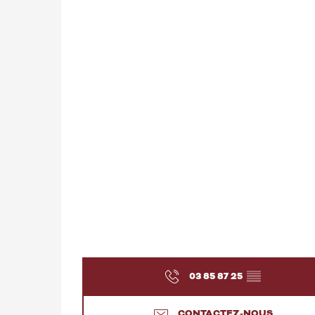
03 85 87 25
▒▒
CONTACTEZ-NOUS