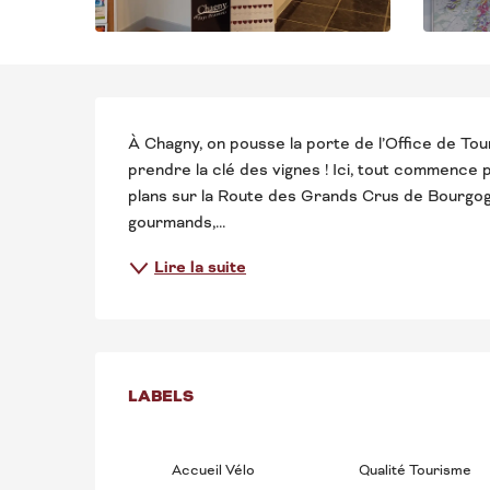
DESCRIPTION
À Chagny, on pousse la porte de l’Office de To
prendre la clé des vignes ! Ici, tout commence pa
plans sur la Route des Grands Crus de Bourgogne
gourmands,...
Lire la suite
OFFRES DE PRE
LABELS
LABELS
Accueil Vélo
Qualité Tourisme