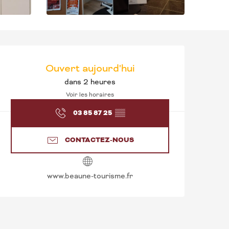
OUVERTURE ET CO
Ouvert aujourd'hui
dans 2 heures
Voir les horaires
03 85 87 25
▒▒
CONTACTEZ-NOUS
www.beaune-tourisme.fr