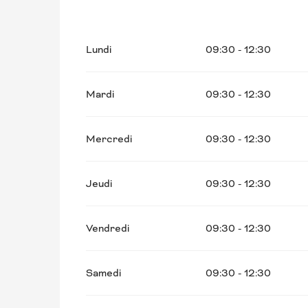
Du
21 septembre 2026
au
1 novembre 2026
Lundi
09:30 - 12:30
Du
2 novembre 2026
au
19 décembre 2026
Mardi
09:30 - 12:30
Mercredi
09:30 - 12:30
Jeudi
09:30 - 12:30
Vendredi
09:30 - 12:30
Samedi
09:30 - 12:30