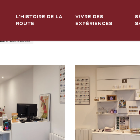
 de Chagny
L’HISTOIRE DE LA
VIVRE DES
S
ROUTE
EXPÉRIENCES
S
 BEAUNE & PAYS BEAUNOIS
IONS TOURISTIQUES