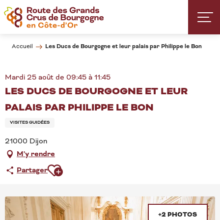
Aller
au
contenu
principal
Les Ducs de Bourgogne et leur palais par Philippe le Bon
Accueil
Mardi 25 août de 09:45 à 11:45
LES DUCS DE BOURGOGNE ET LEUR
PALAIS PAR PHILIPPE LE BON
VISITES GUIDÉES
21000 Dijon
M'y rendre
Ajouter aux favoris
Partager
+2 PHOTOS