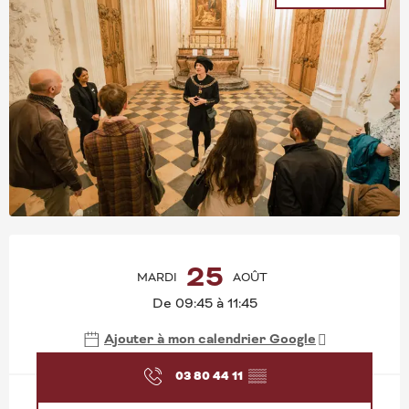
OUVERTURE ET COORD
25
MARDI
AOÛT
De 09:45 à 11:45
Ajouter à mon calendrier Google
03 80 44 11
▒▒