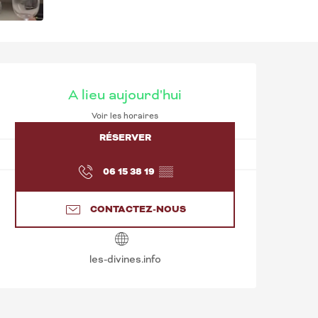
OUVERTURE ET CO
A lieu aujourd'hui
Voir les horaires
RÉSERVER
06 15 38 19
▒▒
CONTACTEZ-NOUS
les-divines.info