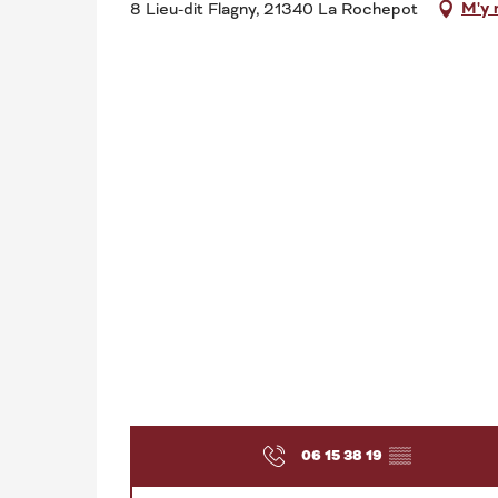
M'y 
8 Lieu-dit Flagny, 21340 La Rochepot
06 15 38 19
▒▒