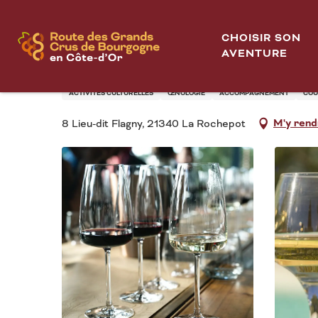
Aller
Accueil
Les Divines Bourgogne - Plaisirs sensoriels
au
CHOISIR SON
contenu
AVENTURE
LES DIVINES BOURGO
principal
ACTIVITÉS CULTURELLES
ŒNOLOGIE
ACCOMPAGNEMENT
COU
M'y rend
8 Lieu-dit Flagny, 21340 La Rochepot