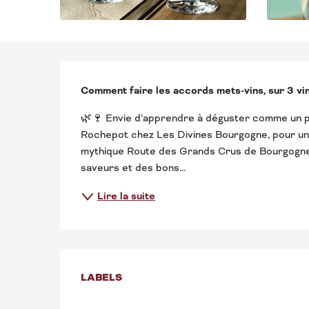
DESCRIPTION
Comment faire les accords mets-vins, sur 3 vi
🌿🍷 Envie d’apprendre à déguster comme un pr
Rochepot chez Les Divines Bourgogne, pour un 
mythique Route des Grands Crus de Bourgogne
saveurs et des bons...
Lire la suite
OFFRES DE PRE
LABELS
LABELS