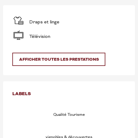
Draps et linge
Télévision
AFFICHER TOUTES LES PRESTATIONS
OFFRES DE PRESTATION
LABELS
LABELS
Qualité Tourisme
vignobles & découvertes