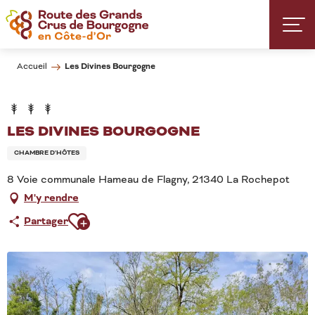
Aller
au
contenu
principal
Les Divines Bourgogne
Accueil
LES DIVINES BOURGOGNE
CHAMBRE D'HÔTES
8 Voie communale Hameau de Flagny, 21340 La Rochepot
M'y rendre
Ajouter aux favoris
Partager