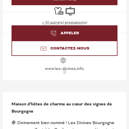
Draps et linge
Télévision
+ 10 autre(s) prestation(s)
APPELER
CONTACTEZ-NOUS
www.les-divines.info
DESCRIPTION
Maison d'hôtes de charme au cœur des vignes de 
Bourgogne
🍇 Divinement bien nommé ! Les Divines Bourgogne 