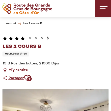
Aller
au
contenu
principal
Les 2 cours B
Accueil
LES 2 COURS B
MEUBLÉS ET GÎTES
13 B Rue des buttes, 21000 Dijon
M'y rendre
Ajouter aux favoris
Partager