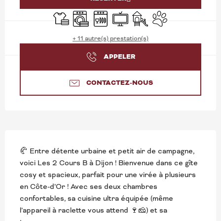
Draps et linge
Lave linge
Lave vaisselle
Télévision
Jeux pour enfants / Espac
Animaux acceptés
+ 11 autre(s) prestation(s)
APPELER
CONTACTEZ-NOUS
DESCRIPTION
🥐 Entre détente urbaine et petit air de campagne, 
voici Les 2 Cours B à Dijon ! Bienvenue dans ce gîte 
cosy et spacieux, parfait pour une virée à plusieurs 
en Côte-d’Or ! Avec ses deux chambres 
confortables, sa cuisine ultra équipée (même 
l’appareil à raclette vous attend 🍷🧀) et sa 