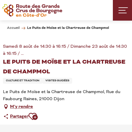
Aller
au
contenu
principal
Le Puits de Moïse et la Chartreuse de Champmol
Accueil
Samedi 8 août de 14:30 à 16:15 / Dimanche 23 août de 14:30
à 16:15 / ...
LE PUITS DE MOÏSE ET LA CHARTREUSE
DE CHAMPMOL
CULTURE ET TRADITION
VISITES GUIDÉES
Le Puits de Moïse et la Chartreuse de Champmol, Rue du
Faubourg Raines, 21000 Dijon
M'y rendre
Ajouter aux favoris
Partager