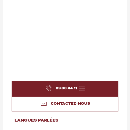
03 80 44 11
▒▒
CONTACTEZ-NOUS
LANGUES PARLÉES
LANGUES PARLÉES