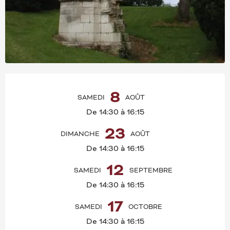
OUVERTURE ET COORD
8
SAMEDI
AOÛT
De 14:30 à 16:15
23
DIMANCHE
AOÛT
De 14:30 à 16:15
12
SAMEDI
SEPTEMBRE
De 14:30 à 16:15
17
SAMEDI
OCTOBRE
De 14:30 à 16:15