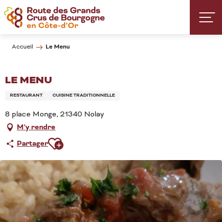
Aller
au
contenu
principal
Le Menu
Accueil
LE MENU
RESTAURANT
CUISINE TRADITIONNELLE
8 place Monge, 21340 Nolay
M'y rendre
Ajouter aux favoris
Partager