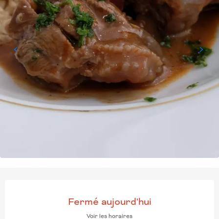
OUVERTURE ET COORD
Fermé aujourd'hui
Voir les horaires