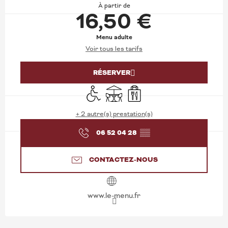
À partir de
16,50 €
Menu adulte
Voir tous les tarifs
RÉSERVER
Accès handicapés
Terrasse
Vente à emporter
+ 2 autre(s) prestation(s)
06 52 04 28
▒▒
CONTACTEZ-NOUS
www.le-menu.fr