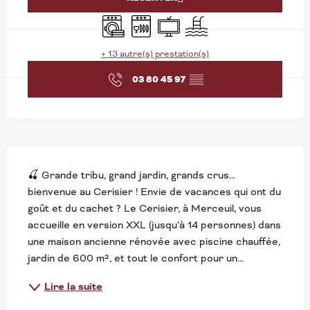
Lave linge
Lave vaisselle
Télévision
Piscine
+ 13 autre(s) prestation(s)
03 80 45 97
▒▒
DESCRIPTION
🍒 Grande tribu, grand jardin, grands crus… 
bienvenue au Cerisier ! Envie de vacances qui ont du 
goût et du cachet ? Le Cerisier, à Merceuil, vous 
accueille en version XXL (jusqu’à 14 personnes) dans 
une maison ancienne rénovée avec piscine chauffée, 
jardin de 600 m², et tout le confort pour un...
Lire la suite