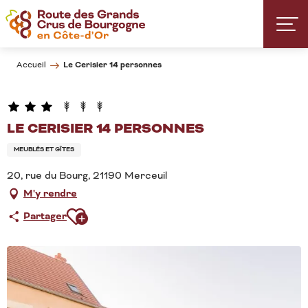
Aller
au
contenu
principal
Le Cerisier 14 personnes
Accueil
LE CERISIER 14 PERSONNES
MEUBLÉS ET GÎTES
20, rue du Bourg, 21190 Merceuil
M'y rendre
Ajouter aux favoris
Partager