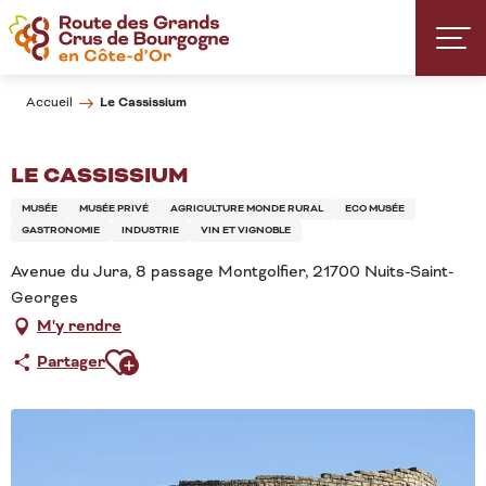
Aller
au
contenu
principal
Le Cassissium
Accueil
LE CASSISSIUM
MUSÉE
MUSÉE PRIVÉ
AGRICULTURE MONDE RURAL
ECO MUSÉE
GASTRONOMIE
INDUSTRIE
VIN ET VIGNOBLE
Avenue du Jura, 8 passage Montgolfier, 21700 Nuits-Saint-
Georges
M'y rendre
Ajouter aux favoris
Partager