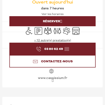
Ouvert aujourd'hui
dans 7 heures
Voir les horaires
RÉSERVER
Accès handicapés
Parking
Salle de réunion
Toilettes
Animaux acceptés
Boutique
+ 12 autre(s) prestation(s)
03 80 62 49
▒▒
CONTACTEZ-NOUS
www.cassissium.fr
DESCRIPTION