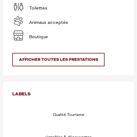
Toilettes
Animaux acceptés
Boutique
AFFICHER TOUTES LES PRESTATIONS
OFFRES DE PRESTATION
LABELS
LABELS
Qualité Tourisme
vignobles & découvertes