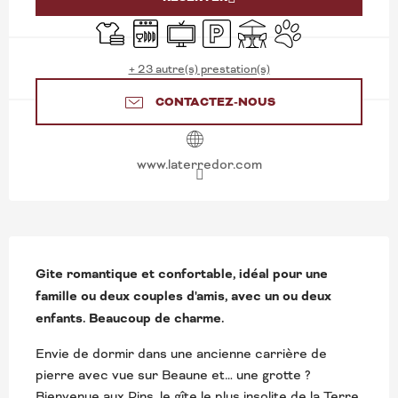
Draps et linge
Lave vaisselle
Télévision
Parking
Terrasse
Animaux acceptés
+ 23 autre(s) prestation(s)
CONTACTEZ-NOUS
www.laterredor.com
DESCRIPTION
Gite romantique et confortable, idéal pour une 
famille ou deux couples d'amis, avec un ou deux 
enfants. Beaucoup de charme.
Envie de dormir dans une ancienne carrière de 
pierre avec vue sur Beaune et… une grotte ? 
Bienvenue aux Pins, le gîte le plus insolite de la Terre 