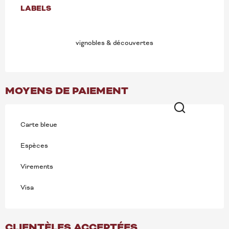
OFFRES DE PRESTATION
LABELS
LABELS
vignobles & découvertes
MOYENS DE PAIEMENT
Carte bleue
Recherche
Espèces
Virements
Visa
CLIENTÈLES ACCEPTÉES