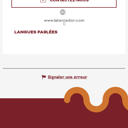
CONTACTEZ-NOUS
www.laterredor.com
LANGUES PARLÉES
LANGUES PARLÉES
Signaler une erreur