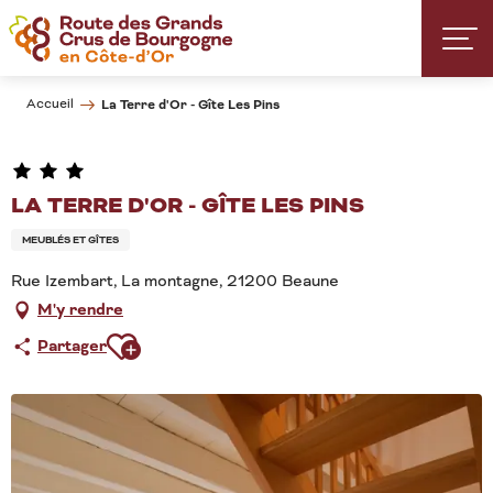
Aller
au
contenu
principal
Accueil
La Terre d'Or - Gîte Les Pins
LA TERRE D'OR - GÎTE LES PINS
MEUBLÉS ET GÎTES
Rue Izembart, La montagne, 21200 Beaune
M'y rendre
Ajouter aux favoris
Partager