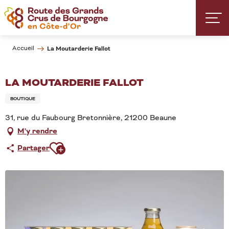
Aller
au
contenu
principal
Accueil
La Moutarderie Fallot
LA MOUTARDERIE FALLOT
BOUTIQUE
31, rue du Faubourg Bretonnière, 21200 Beaune
M'y rendre
Ajouter aux favoris
Partager