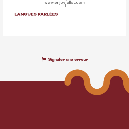
www.enjoyfallot.com
LANGUES PARLÉES
LANGUES PARLÉES
Signaler une erreur