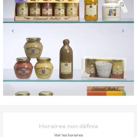
OUVERTURE ET COORD
Horaires non définis
Voir les horaires