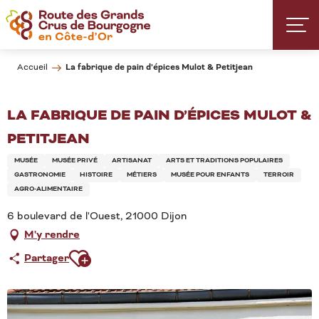
Aller
au
contenu
principal
La fabrique de pain d’épices Mulot & Petitjean
Accueil
LA FABRIQUE DE PAIN D’ÉPICES MULOT &
PETITJEAN
MUSÉE
MUSÉE PRIVÉ
ARTISANAT
ARTS ET TRADITIONS POPULAIRES
GASTRONOMIE
HISTOIRE
MÉTIERS
MUSÉE POUR ENFANTS
TERROIR
AGRO-ALIMENTAIRE
6 boulevard de l'Ouest, 21000 Dijon
M'y rendre
Ajouter aux favoris
Partager