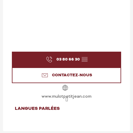
03 80 66 30
▒▒
CONTACTEZ-NOUS
www.mulotpetitjean.com
LANGUES PARLÉES
LANGUES PARLÉES