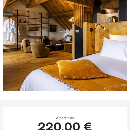
OUVERTURE ET COORD
À partir de
220,00 €