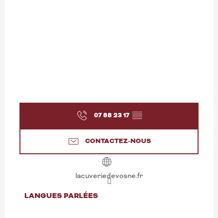
07 88 23 17
▒▒
CONTACTEZ-NOUS
lacuveriedevosne.fr
LANGUES PARLÉES
LANGUES PARLÉES