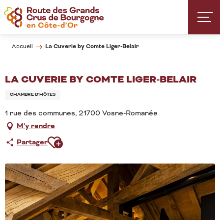
Aller
au
contenu
principal
La Cuverie by Comte Liger-Belair
Accueil
LA CUVERIE BY COMTE LIGER-BELAIR
CHAMBRE D'HÔTES
1 rue des communes, 21700 Vosne-Romanée
M'y rendre
Ajouter aux favoris
Partager