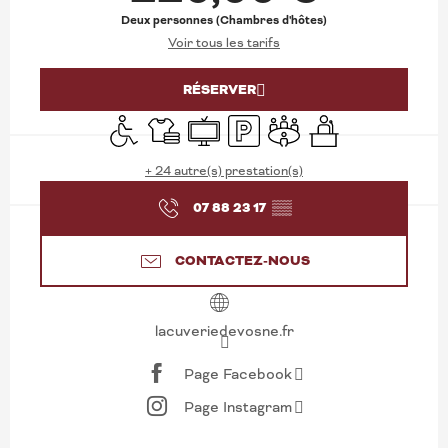
Deux personnes (Chambres d'hôtes)
Voir tous les tarifs
RÉSERVER
Accès handicapés
Draps et linge
Télévision
Parking
Salle de réunion
Séminaires
+ 24 autre(s) prestation(s)
07 88 23 17
▒▒
CONTACTEZ-NOUS
lacuveriedevosne.fr
Page Facebook
Page Instagram