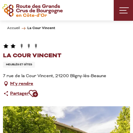
Aller
au
contenu
principal
La Cour Vincent
Accueil
LA COUR VINCENT
MEUBLÉS ET GÎTES
7 rue de la Cour Vincent, 21200 Bligny-lès-Beaune
M'y rendre
Ajouter aux favoris
Partager