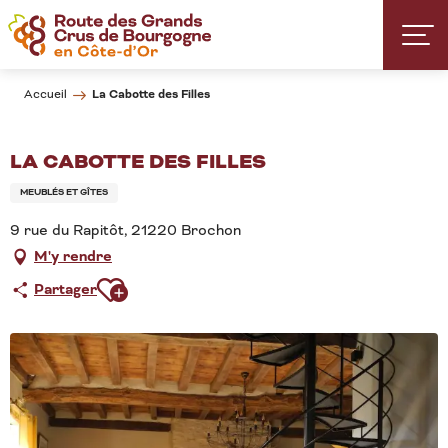
Aller
au
contenu
principal
La Cabotte des Filles
Accueil
LA CABOTTE DES FILLES
MEUBLÉS ET GÎTES
9 rue du Rapitôt, 21220 Brochon
M'y rendre
Ajouter aux favoris
Partager