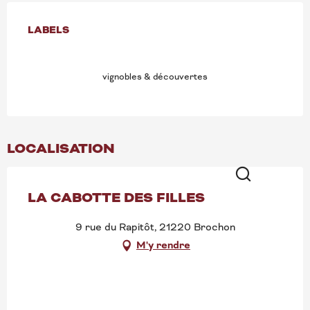
OFFRES DE PRESTATION
LABELS
LABELS
vignobles & découvertes
LOCALISATION
LA CABOTTE DES FILLES
Recherche
9 rue du Rapitôt, 21220 Brochon
M'y rendre