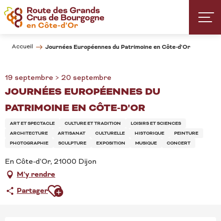
Aller
au
contenu
principal
Accueil
Journées Européennes du Patrimoine en Côte-d'Or
19 septembre > 20 septembre
JOURNÉES EUROPÉENNES DU
PATRIMOINE EN CÔTE-D'OR
ART ET SPECTACLE
CULTURE ET TRADITION
LOISIRS ET SCIENCES
ARCHITECTURE
ARTISANAT
CULTURELLE
HISTORIQUE
PEINTURE
PHOTOGRAPHIE
SCULPTURE
EXPOSITION
MUSIQUE
CONCERT
En Côte-d'Or, 21000 Dijon
M'y rendre
Ajouter aux favoris
Partager