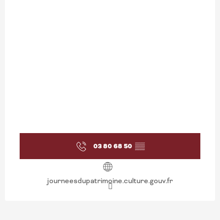
03 80 68 50
▒▒
journeesdupatrimoine.culture.gouv.fr