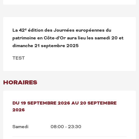
DESCRIPTION
La 42ᵉ édition des Journées européennes du 
patrimoine en Côte-d'Or aura lieu les samedi 20 et 
dimanche 21 septembre 2025
TEST
HORAIRES
DU
DU
19 SEPTEMBRE 2026
19 SEPTEMBRE 2026
AU
AU
20 SEPTEMBRE 2026
20 SEPTEMBRE
2026
Samedi
08:00 - 23:30