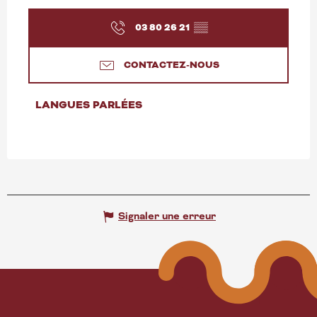
03 80 26 21
▒▒
CONTACTEZ-NOUS
LANGUES PARLÉES
LANGUES PARLÉES
Signaler une erreur