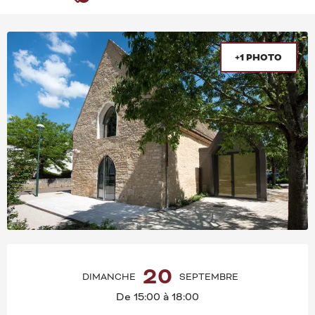
+1 PHOTO
OUVERTURE ET COORD
20
DIMANCHE
SEPTEMBRE
De 15:00 à 18:00