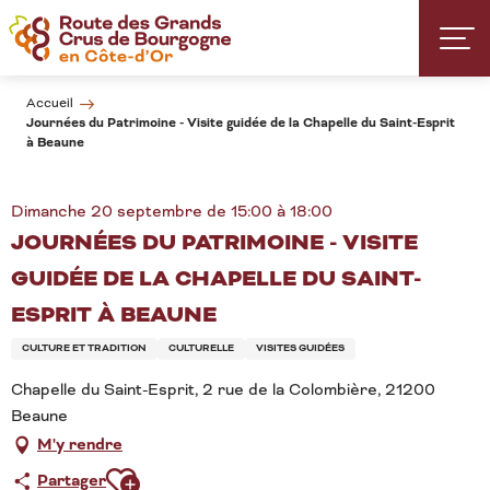
Aller
au
contenu
principal
Accueil
Journées du Patrimoine - Visite guidée de la Chapelle du Saint-Esprit
à Beaune
Dimanche 20 septembre de 15:00 à 18:00
JOURNÉES DU PATRIMOINE - VISITE
GUIDÉE DE LA CHAPELLE DU SAINT-
ESPRIT À BEAUNE
CULTURE ET TRADITION
CULTURELLE
VISITES GUIDÉES
Chapelle du Saint-Esprit, 2 rue de la Colombière, 21200
Beaune
M'y rendre
Ajouter aux favoris
Partager