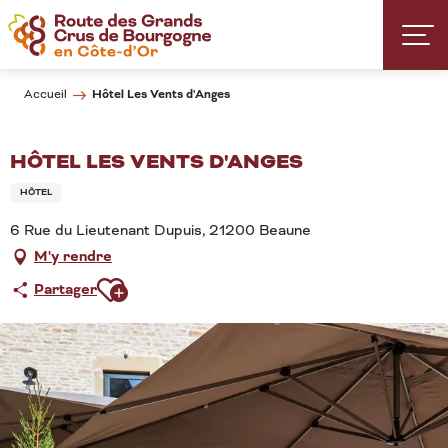
Aller
au
contenu
principal
Hôtel Les Vents d'Anges
Accueil
HÔTEL LES VENTS D'ANGES
HÔTEL
6 Rue du Lieutenant Dupuis, 21200 Beaune
M'y rendre
Ajouter aux favoris
Partager