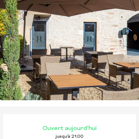
OUVERTURE ET COORD
Ouvert aujourd'hui
jusqu'à 21:00