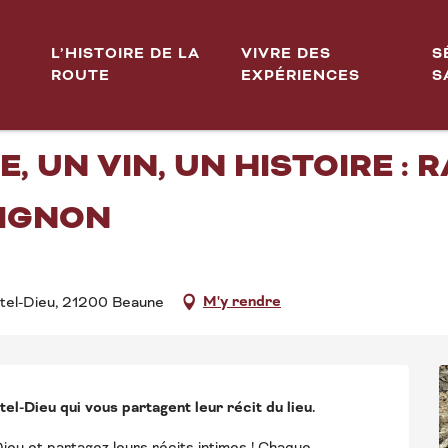
T(S) [MON HÔTEL-DIEU] Un livre, un vin, un histoire : raconter le territoi
L’HISTOIRE DE LA
VIVRE DES
S
ROUTE
EXPÉRIENCES
S
CES DE BEAUNE 2026 - MO
E, UN VIN, UN HISTOIRE :
UIGNON
M'y rendre
ôtel-Dieu, 21200 Beaune
el-Dieu qui vous partagent leur récit du lieu.
ieu et partagez leurs récits intimes ! Chaque 