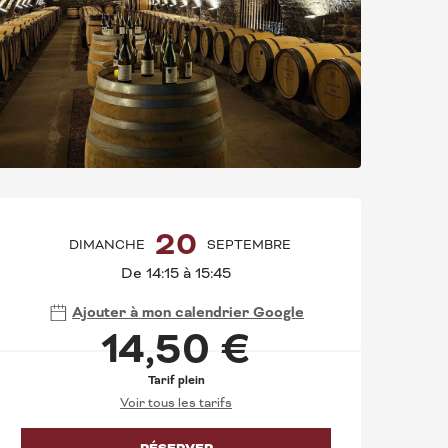
OUVERTURE ET CO
20
DIMANCHE
SEPTEMBRE
De 14:15 à 15:45
Ajouter à mon calendrier Google
14,50 €
Tarif plein
Voir tous les tarifs