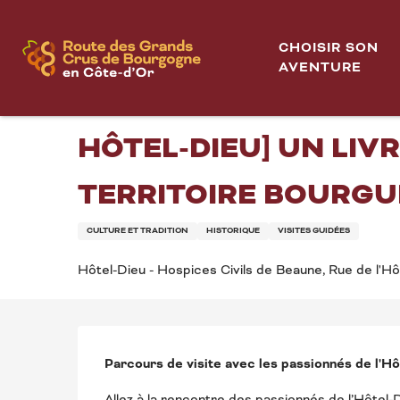
Aller
Hôtel-Dieu - Hospices de Beaune 2026 - MOUVEMEN
Accueil
au
CHOISIR SON
contenu
AVENTURE
Dimanche 20 septembre de 14:15 à 15:45
principal
HÔTEL-DIEU - HOSPI
HÔTEL-DIEU] UN LIVR
TERRITOIRE BOURG
CULTURE ET TRADITION
HISTORIQUE
VISITES GUIDÉES
Hôtel-Dieu - Hospices Civils de Beaune, Rue de l'H
DESCRIPTION
Parcours de visite avec les passionnés de l'Hôt
Allez à la rencontre des passionnés de l’Hôtel-D