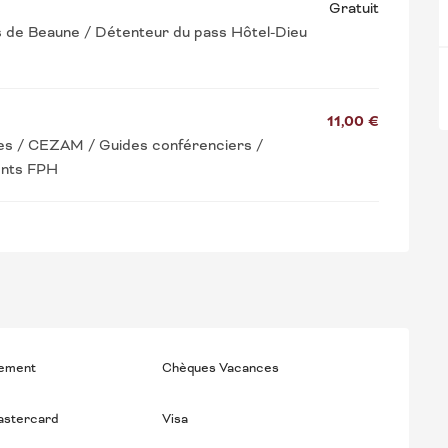
Gratuit
s de Beaune / Détenteur du pass Hôtel-Dieu
11,00 €
ses / CEZAM / Guides conférenciers /
ents FPH
iement
Chèques Vacances
astercard
Visa