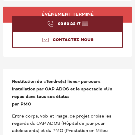
OUVERTURE ET COORD
ÉVÉNEMENT TERMINÉ
03 80 22 17
▒▒
CONTACTEZ-NOUS
DESCRIPTION
Restitution de «Tendre(s) liens» parcours 
installation par CAP ADOS et le spectacle «Un 
repas dans tous ses états»

par PMO
Entre corps, voix et image, ce projet croise les 
regards du CAP ADOS (Hôpital de jour pour 
adolescents) et du PMO (Prestation en Milieu 