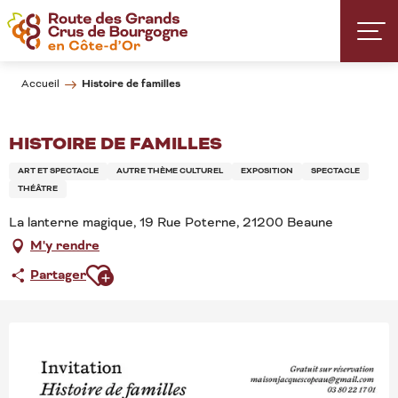
Aller
au
contenu
principal
Histoire de familles
Accueil
HISTOIRE DE FAMILLES
ART ET SPECTACLE
AUTRE THÈME CULTUREL
EXPOSITION
SPECTACLE
THÉÂTRE
La lanterne magique, 19 Rue Poterne, 21200 Beaune
M'y rendre
Ajouter aux favoris
Partager