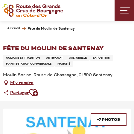
Aller
au
contenu
principal
Accueil
Fête du Moulin de Santenay
FÊTE DU MOULIN DE SANTENAY
CULTURE ET TRADITION
ARTISANAT
CULTURELLE
EXPOSITION
MANIFESTATION COMMERCIALE
MARCHÉ
Moulin Sorine, Route de Chassagne, 21590 Santenay
M'y rendre
Ajouter aux favoris
Partager
+7 PHOTOS