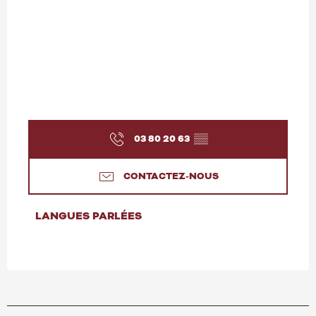
03 80 20 63
▒▒
CONTACTEZ-NOUS
LANGUES PARLÉES
LANGUES PARLÉES