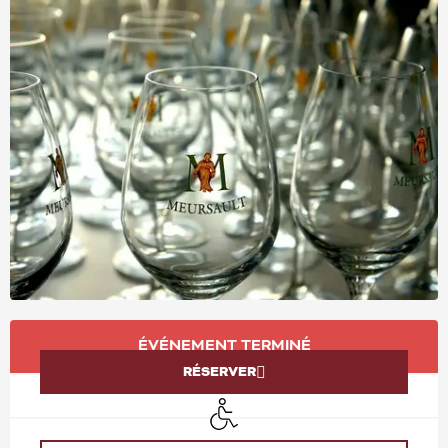
OUVERTURE ET COORD
ÉVÉNEMENT TERMINÉ
RÉSERVER
Accès handicapés