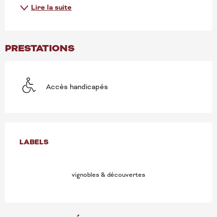
Lire la suite
PRESTATIONS
Accès handicapés
OFFRES DE PRESTATION
LABELS
LABELS
vignobles & découvertes