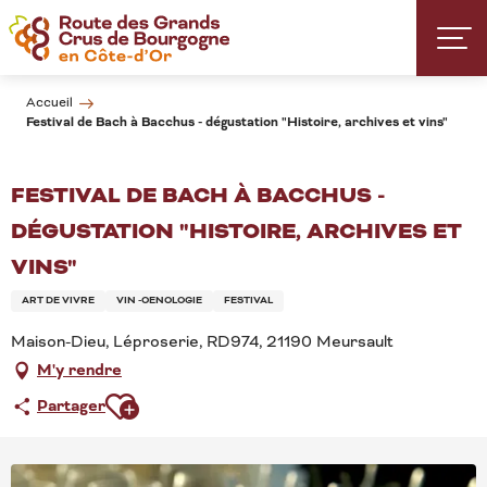
Aller
au
contenu
principal
Accueil
Festival de Bach à Bacchus - dégustation "Histoire, archives et vins"
FESTIVAL DE BACH À BACCHUS -
DÉGUSTATION "HISTOIRE, ARCHIVES ET
VINS"
ART DE VIVRE
VIN -OENOLOGIE
FESTIVAL
Maison-Dieu, Léproserie, RD974, 21190 Meursault
M'y rendre
Ajouter aux favoris
Partager