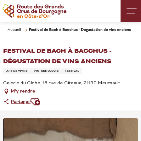
Aller
au
contenu
principal
Festival de Bach à Bacchus - Dégustation de vins anciens
Accueil
FESTIVAL DE BACH À BACCHUS -
DÉGUSTATION DE VINS ANCIENS
ART DE VIVRE
VIN -OENOLOGIE
FESTIVAL
Galerie du Globe, 15 rue de Cîteaux, 21190 Meursault
M'y rendre
Ajouter aux favoris
Partager