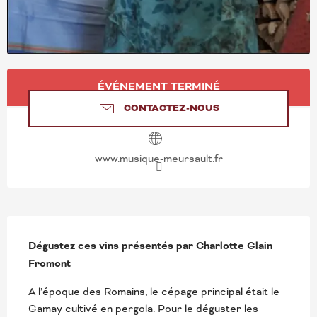
OUVERTURE ET COORD
ÉVÉNEMENT TERMINÉ
CONTACTEZ-NOUS
www.musique-meursault.fr
DESCRIPTION
Dégustez ces vins présentés par Charlotte Glain  
Fromont
A l’époque des Romains, le cépage principal était le 
Gamay cultivé en pergola. Pour le déguster les 